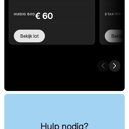
€
60
HUIDIG BOD
STARTPRIJS
Bekijk lot
Bekijk lo
Hulp nodig?