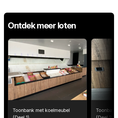
Ontdek meer loten
Toonbank met koelmeubel
Toonbank
(Deel 1)
(Deel 2)