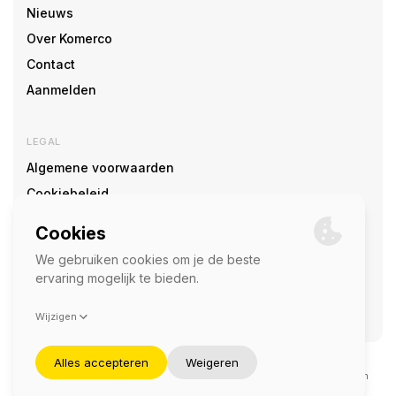
Nieuws
Over Komerco
Contact
Aanmelden
LEGAL
Algemene voorwaarden
Cookiebeleid
Cookie voorkeuren
SOCIAL
©2026 — Komerco
Deze site wordt beschermd door reCAPTCHA en het
privacybeleid
en
servicevoorwaarden
van Google zijn van toepassing.