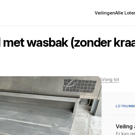
Veilingen
Alle Lote
l met wasbak (zonder kra
Vorig lot
LOTNUMME
Veiling
Er kan g