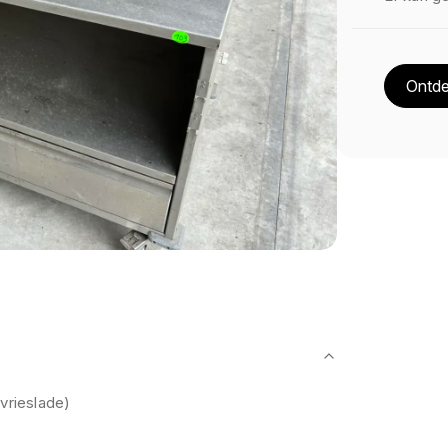
Ontde
 vrieslade)