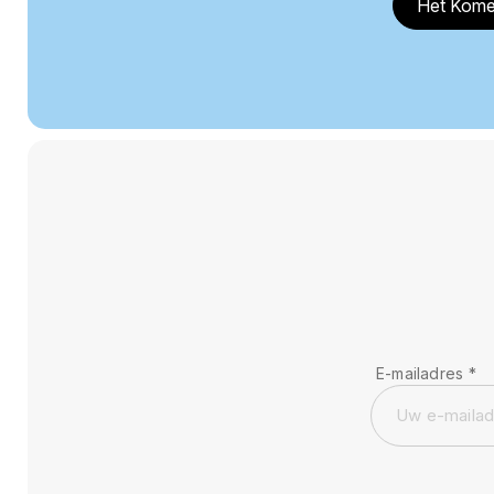
Het Kome
E-mailadres
*