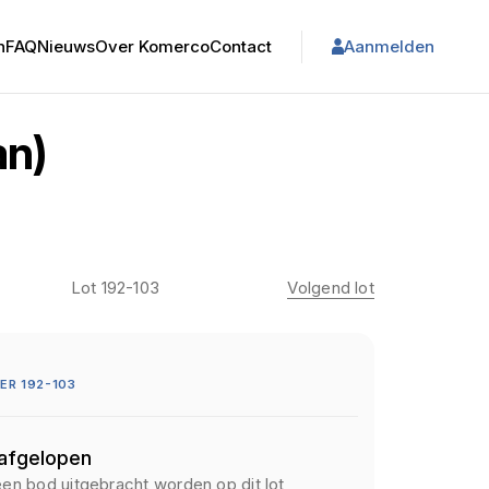
n
FAQ
Nieuws
Over Komerco
Contact
Aanmelden
an)
Lot 192-103
Volgend lot
R 192-103
 afgelopen
een bod uitgebracht worden op dit lot