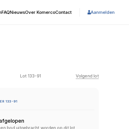
n
FAQ
Nieuws
Over Komerco
Contact
Aanmelden
Lot 133-91
Volgend lot
R 133-91
 afgelopen
een bod uitgebracht worden op dit lot