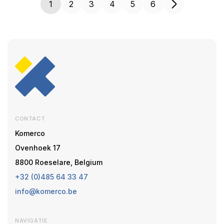
1
2
3
4
5
6
CONTACT
Komerco
Ovenhoek 17
8800 Roeselare, Belgium
+32 (0)485 64 33 47
info@komerco.be
NAVIGATIE