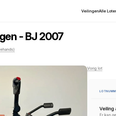
Veilingen
Alle Lote
gen - BJ 2007
dehands)
Vorig lot
LOTNUMM
Veiling
Er kan g