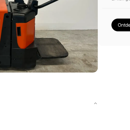
Ontde