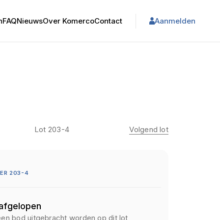
n
FAQ
Nieuws
Over Komerco
Contact
Aanmelden
Lot 203-4
Volgend lot
ER 203-4
 afgelopen
een bod uitgebracht worden op dit lot