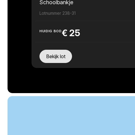
Schoolbankje
Lotnummer 238-31
€
25
HUIDIG BOD
Bekijk lot