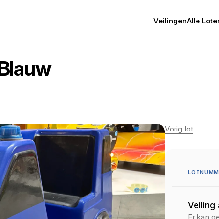
Veilingen
Alle Lote
 Blauw
Vorig lot
LOTNUMME
Veiling
Er kan g