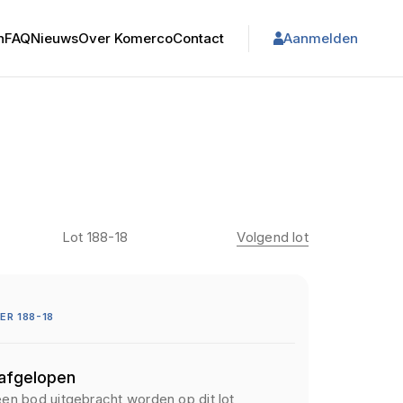
n
FAQ
Nieuws
Over Komerco
Contact
Aanmelden
Lot 188-18
Volgend lot
R 188-18
 afgelopen
een bod uitgebracht worden op dit lot