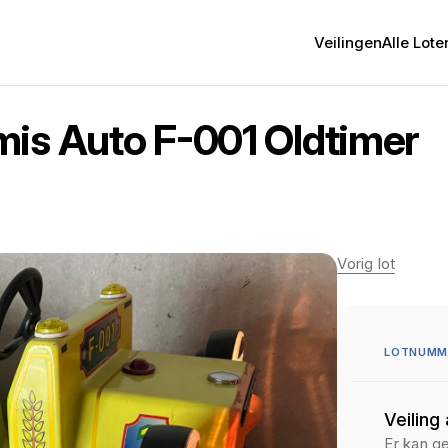
Veilingen
Alle Lote
mis Auto F-001 Oldtimer
Vorig lot
LOTNUMME
Veiling
Er kan g