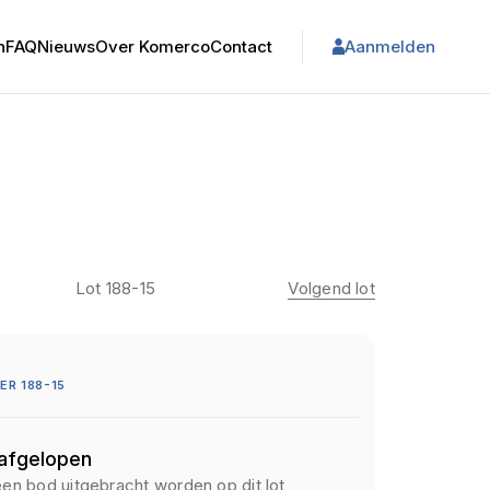
n
FAQ
Nieuws
Over Komerco
Contact
Aanmelden
Lot 188-15
Volgend lot
R 188-15
 afgelopen
een bod uitgebracht worden op dit lot