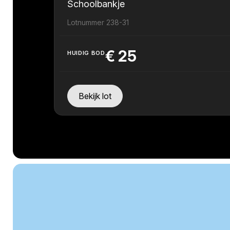
Schoolbankje
Lotnummer 238-31
€
25
HUIDIG BOD
Bekijk lot