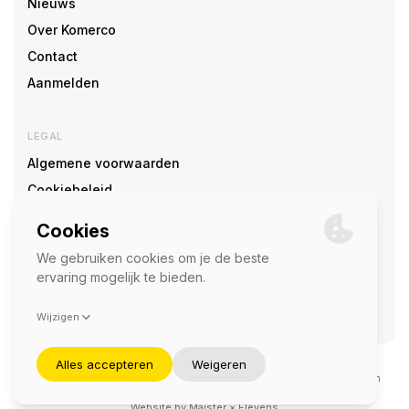
Nieuws
Over Komerco
Contact
Aanmelden
LEGAL
Algemene voorwaarden
Cookiebeleid
Cookie voorkeuren
SOCIAL
©2026 — Komerco
Deze site wordt beschermd door reCAPTCHA en het
privacybeleid
en
servicevoorwaarden
van Google zijn van toepassing.
Website by
Maister
×
Elevens