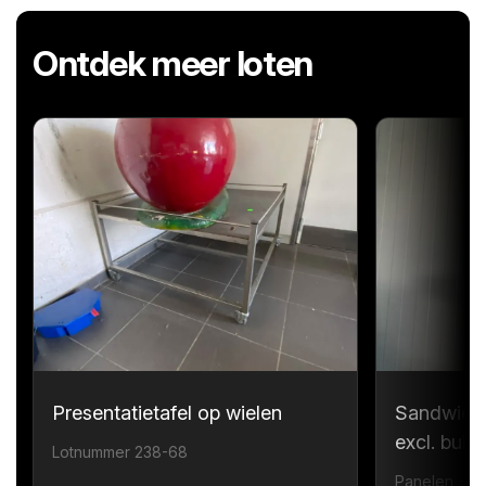
Ontdek meer loten
Presentatietafel op wielen
Sandwichp
excl. bui
Lotnummer 238-68
Panelen = 1