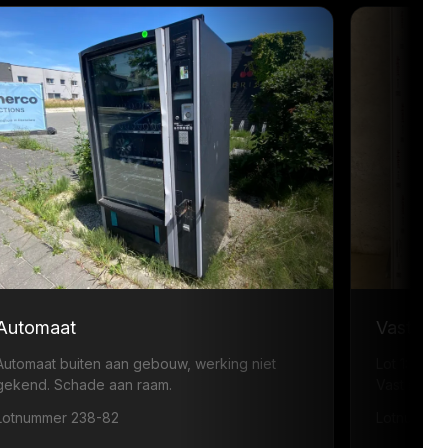
Automaat
Vast ra
Automaat buiten aan gebouw, werking niet
Lot 1: ·
gekend. Schade aan raam.
Vast raam
Lotnummer 238-82
Lotnummer