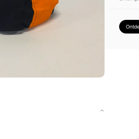
Ontde