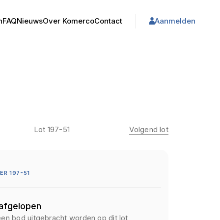
n
FAQ
Nieuws
Over Komerco
Contact
Aanmelden
Lot 197-51
Volgend lot
R 197-51
 afgelopen
een bod uitgebracht worden op dit lot