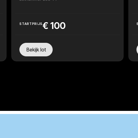
€
100
STARTPRIJS
Bekijk lot