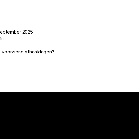
september 2025
1u
e voorziene afhaaldagen?