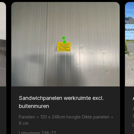
Sandwichpanelen werkruimte excl.
buitenmuren
Panelen = 120 x 248cm hoogte Dikte panelen =
6 cm
Lotnummer 238-77