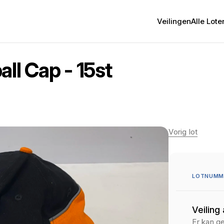
Veilingen
Alle Lote
ll Cap - 15st
Vorig lot
LOTNUMME
Veiling
Er kan g