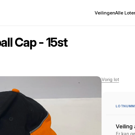
Veilingen
Alle Lote
ll Cap - 15st
Vorig lot
LOTNUMME
Veiling
Er kan g