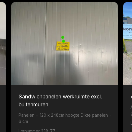
Sandwichpanelen werkruimte excl.
buitenmuren
Panelen = 120 x 248cm hoogte Dikte panelen =
6 cm
Lotnummer 238-77