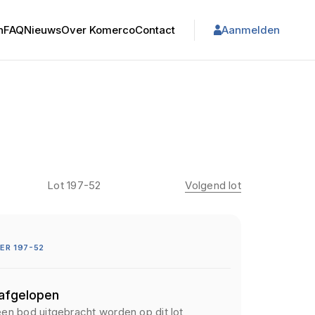
n
FAQ
Nieuws
Over Komerco
Contact
Aanmelden
Lot 197-52
Volgend lot
R 197-52
 afgelopen
een bod uitgebracht worden op dit lot