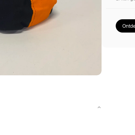
Ontde