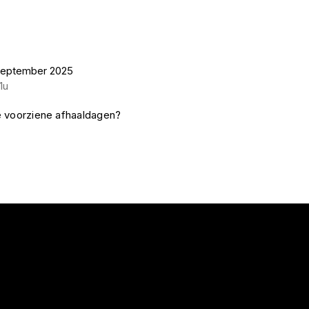
september 2025
1u
e voorziene afhaaldagen?