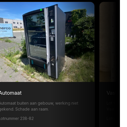
Automaat
Vast ra
Automaat buiten aan gebouw, werking niet
Lot 1: ·
gekend. Schade aan raam.
Vast raam
Lotnummer 238-82
Lotnummer