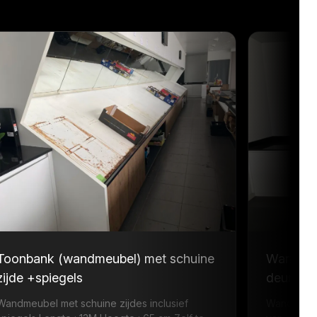
Toonbank (wandmeubel) met schuine
Wandmeu
zijde +spiegels
deuren e
Wandmeubel met schuine zijdes inclusief
Wandmeube