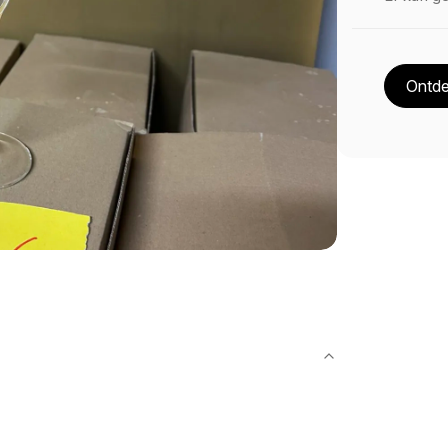
Ontde