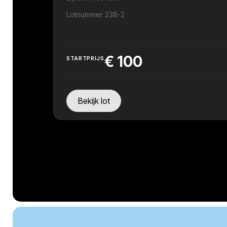
Lotnummer 238-2
€
100
STARTPRIJS
Bekijk lot