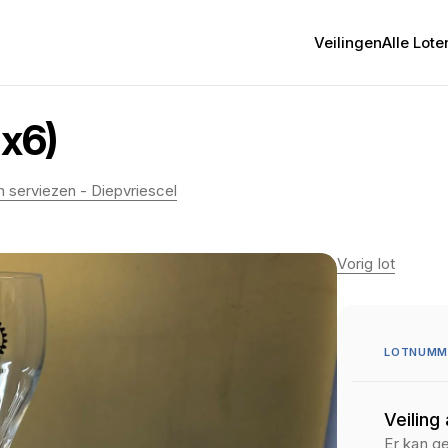
Veilingen
Alle Lote
x6)
en serviezen - Diepvriescel
Vorig lot
LOTNUMME
Veiling
Er kan g