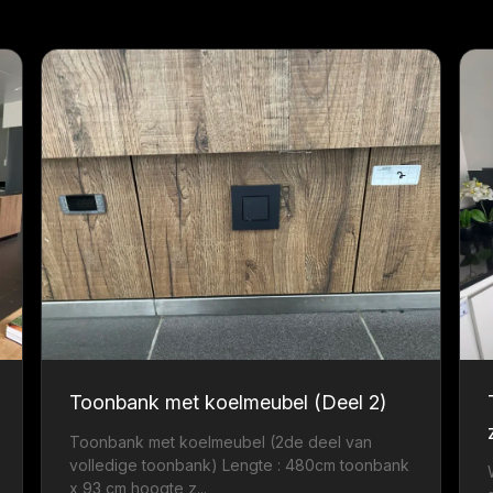
Toonbank met koelmeubel (Deel 2)
Toonbank met koelmeubel (2de deel van
volledige toonbank) Lengte : 480cm toonbank
x 93 cm hoogte z...