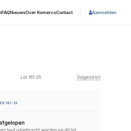
n
FAQ
Nieuws
Over Komerco
Contact
Aanmelden
Lot 161-25
Volgend lot
R 161-25
 afgelopen
een bod uitgebracht worden op dit lot