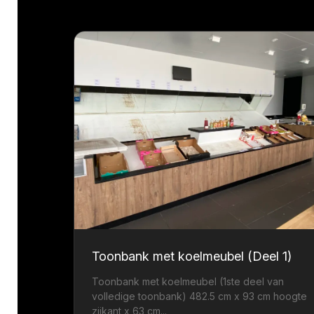
Toonbank met koelmeubel (Deel 1)
Toonbank met koelmeubel (1ste deel van
volledige toonbank) 482.5 cm x 93 cm hoogte
zijkant x 63 cm...