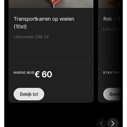
Transportkarren op wielen
Rek - Sta
(10st)
Lotnummer 
Lotnummer 238-24
€
60
HUIDIG BOD
STARTPRIJS
Bekijk lot
Bekijk lo