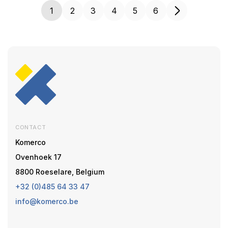
1
2
3
4
5
6
CONTACT
Komerco
Ovenhoek 17
8800 Roeselare, Belgium
+32 (0)485 64 33 47
info@komerco.be