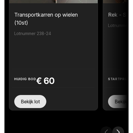
Transportkarren op wielen
Rek - Sta
(10st)
Lotnummer 
Lotnummer 238-24
€
60
HUIDIG BOD
STARTPRIJS
Bekijk lot
Bekijk lo