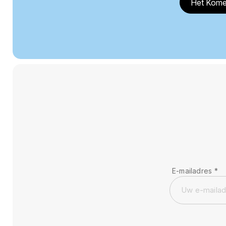
Het Kome
E-mailadres
*