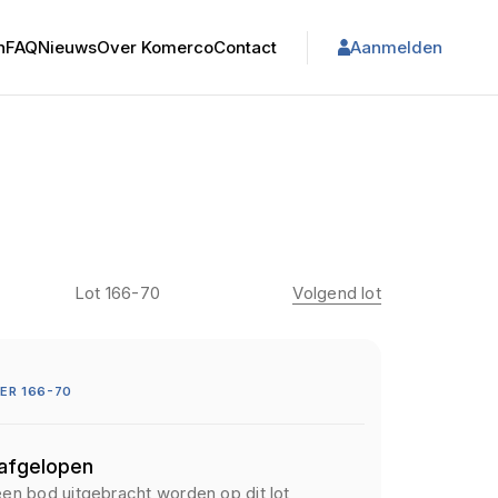
n
FAQ
Nieuws
Over Komerco
Contact
Aanmelden
Lot 166-70
Volgend lot
ER 166-70
 afgelopen
een bod uitgebracht worden op dit lot