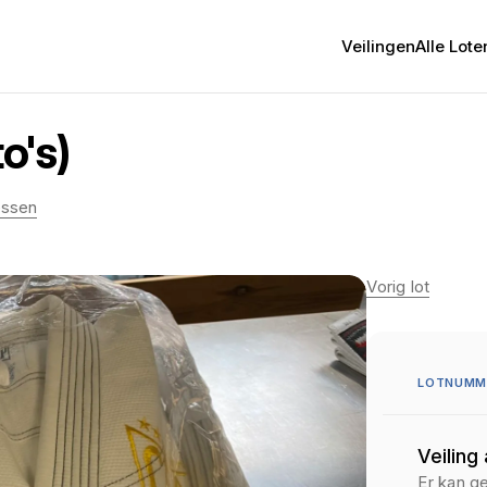
Veilingen
Alle Lote
o's)
essen
Vorig lot
LOTNUMM
Veiling
Er kan g