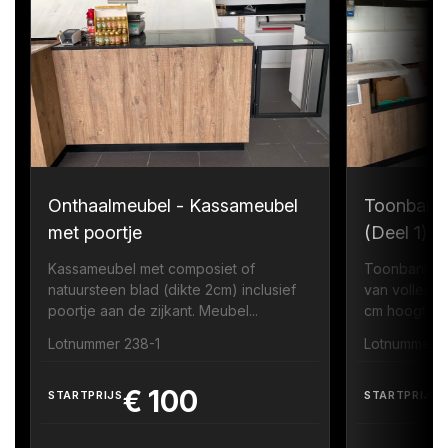
Onthaalmeubel - Kassameubel
Toonbank
met poortje
(Deel 1)
Kassameubel met composiet of
Toonbank me
natuursteen blad (dikte 2cm) inclusief
van volledi
poortje aan de zijkant. Meubel...
cm hoogte zi
Lotnummer 238-1
Lotnummer 
€
100
STARTPRIJS
STARTPRIJS