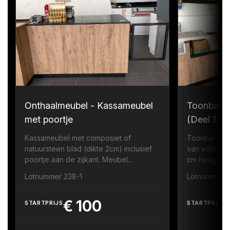
Onthaalmeubel - Kassameubel
Toonbank
met poortje
(Deel 1)
Kassameubel met composiet of
Toonbank me
natuursteen blad (dikte 2cm) inclusief
van volledi
poortje aan de zijkant. Meubel...
cm hoogte zi
Lotnummer 238-1
Lotnummer 
€
100
STARTPRIJS
STARTPRIJS