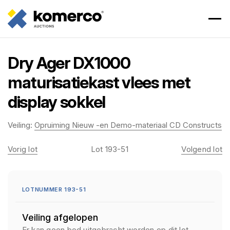
Dry Ager DX1000
maturisatiekast vlees met
display sokkel
Veiling:
Opruiming Nieuw -en Demo-materiaal CD Constructs
Vorig lot
Lot 193-51
Volgend lot
LOTNUMMER 193-51
Veiling afgelopen
Er kan geen bod uitgebracht worden op dit lot