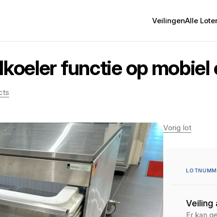
Veilingen
Alle Lote
lkoeler functie op mobiel
cts
Vorig lot
LOTNUMM
Veiling
Er kan g