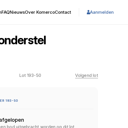
n
FAQ
Nieuws
Over Komerco
Contact
Aanmelden
 onderstel
Lot 193-50
Volgend lot
ER 193-50
 afgelopen
een bod uitgebracht worden op dit lot