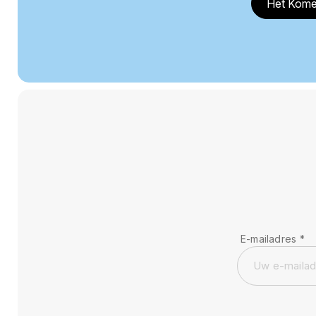
Het Kome
E-mailadres
*