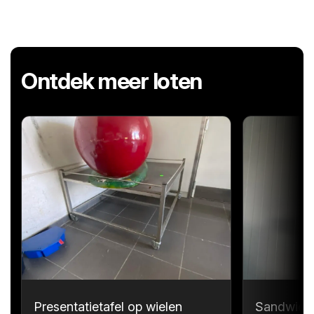
Ontdek meer loten
Presentatietafel op wielen
Sandwichp