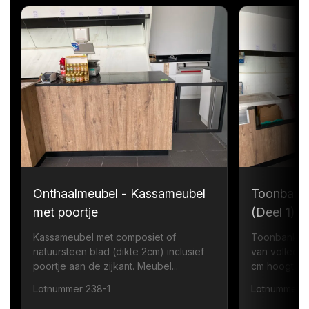
Onthaalmeubel - Kassameubel
Toonbank
met poortje
(Deel 1)
Kassameubel met composiet of
Toonbank me
natuursteen blad (dikte 2cm) inclusief
van volledi
poortje aan de zijkant. Meubel...
cm hoogte zi
Lotnummer 238-1
Lotnummer 