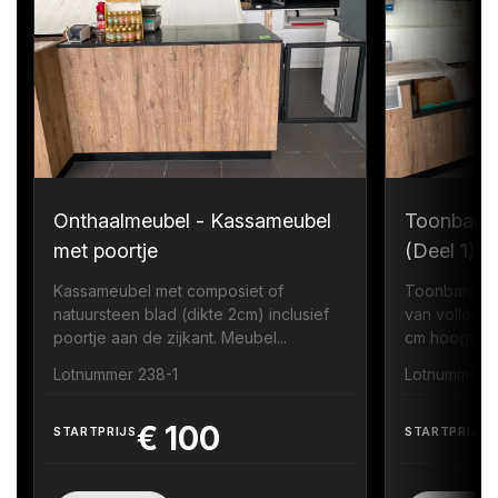
Onthaalmeubel - Kassameubel
Toonbank
met poortje
(Deel 1)
Kassameubel met composiet of
Toonbank me
natuursteen blad (dikte 2cm) inclusief
van volledi
poortje aan de zijkant. Meubel...
cm hoogte zi
Lotnummer 238-1
Lotnummer 
€
100
STARTPRIJS
STARTPRIJS