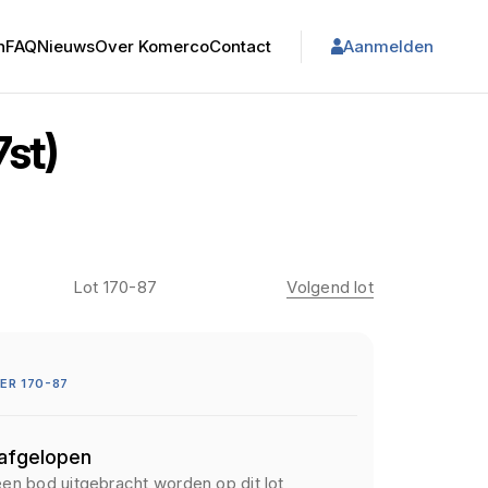
n
FAQ
Nieuws
Over Komerco
Contact
Aanmelden
st)
Lot 170-87
Volgend lot
R 170-87
 afgelopen
een bod uitgebracht worden op dit lot