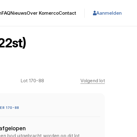
n
FAQ
Nieuws
Over Komerco
Contact
Aanmelden
22st)
Lot 170-88
Volgend lot
R 170-88
 afgelopen
een bod uitgebracht worden op dit lot