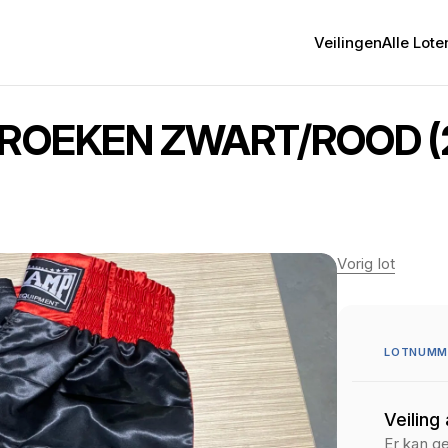
Veilingen
Alle Lote
 BROEKEN ZWART/ROOD (
Vorig lot
LOTNUMME
Veiling
Er kan g