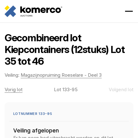
Gecombineerd lot
Kiepcontainers (12stuks) Lot
35 tot 46
Veiling:
Magazijnopruiming Roeselare - Deel 3
Vorig lot
Lot 133-95
Volgend lot
LOTNUMMER 133-95
Veiling afgelopen
Er kan geen bod uitgebracht worden op dit lot