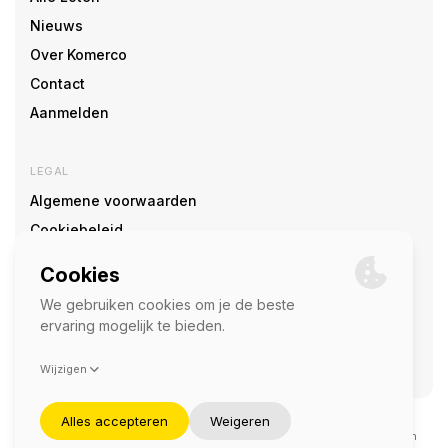
Nieuws
Over Komerco
Contact
Aanmelden
LEGAL
Algemene voorwaarden
Cookiebeleid
Cookie voorkeuren
SOCIAL
©2026 — Komerco
Deze site wordt beschermd door reCAPTCHA en het
privacybeleid
en