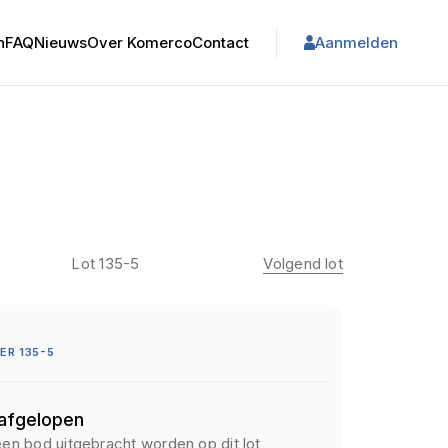
n
FAQ
Nieuws
Over Komerco
Contact
Aanmelden
Lot 135-5
Volgend lot
R 135-5
 afgelopen
een bod uitgebracht worden op dit lot