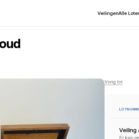
Veilingen
Alle Lote
houd
Vorig lot
LOTNUMME
Veiling
Er kan g