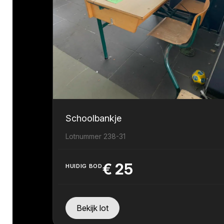
Schoolbankje
Lotnummer 238-31
€
25
HUIDIG BOD
Bekijk lot