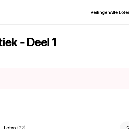
Veilingen
Alle Lote
iek - Deel 1
Loten
(22)