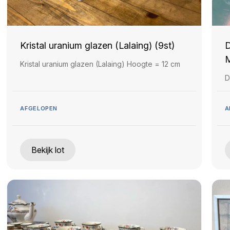
Kristal uranium glazen (Lalaing) (9st)
D
M
Kristal uranium glazen (Lalaing) Hoogte = 12 cm
D
AFGELOPEN
A
Bekijk lot