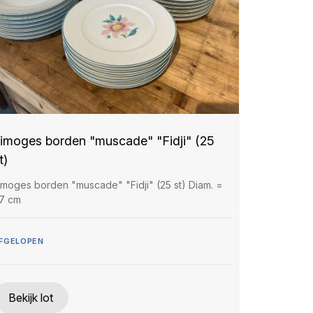
imoges borden "muscade" "Fidji" (25
t)
imoges borden "muscade" "Fidji" (25 st) Diam. =
7 cm
FGELOPEN
Bekijk lot