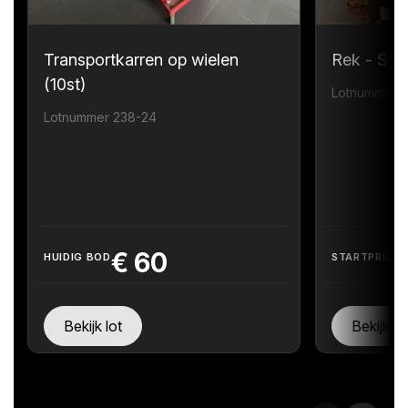
Transportkarren op wielen
Rek - Sta
(10st)
Lotnummer 
Lotnummer 238-24
€
60
HUIDIG BOD
STARTPRIJS
Bekijk lot
Bekijk lo