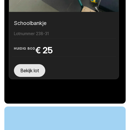
Schoolbankje
Lotnummer 238-31
€
25
HUIDIG BOD
Bekijk lot