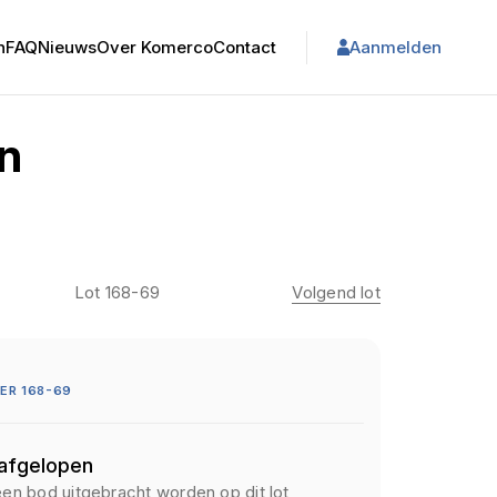
n
FAQ
Nieuws
Over Komerco
Contact
Aanmelden
en
Lot 168-69
Volgend lot
ER 168-69
 afgelopen
een bod uitgebracht worden op dit lot