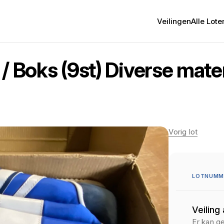
Veilingen
Alle Lote
/ Boks (9st) Diverse mat
Vorig lot
LOTNUMM
Veiling
Er kan g