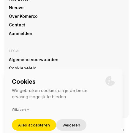
Nieuws
Over Komerco
Contact
Aanmelden
LEGAL
Algemene voorwaarden
Cookiebeleid
Cookie voorkeuren
SOCIAL
©2026 — Komerco
Deze site wordt beschermd door reCAPTCHA en het
privacybeleid
en