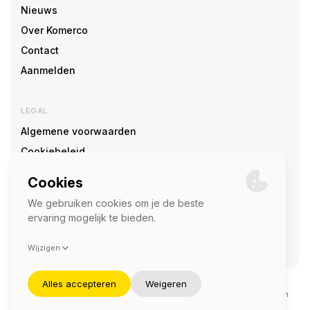
Nieuws
Over Komerco
Contact
Aanmelden
LEGAL
Algemene voorwaarden
Cookiebeleid
Cookie voorkeuren
SOCIAL
©2026 — Komerco
Deze site wordt beschermd door reCAPTCHA en het
privacybeleid
en
servicevoorwaarden
van Google zijn van toepassing.