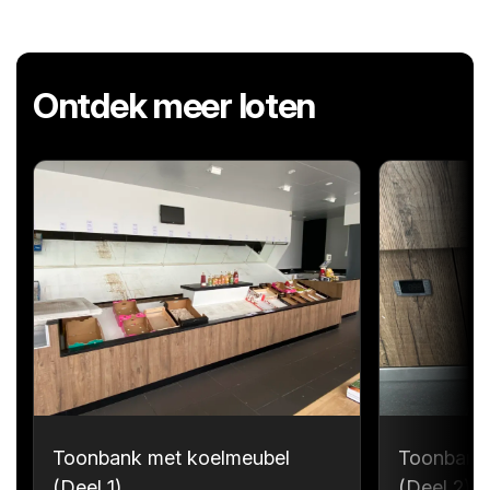
Ontdek meer loten
Toonbank met koelmeubel
Toonbank
(Deel 1)
(Deel 2)