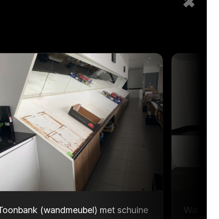
Toonbank (wandmeubel) met schuine
Wandmeu