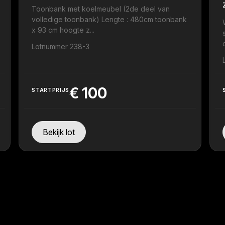
Toonbank met koelmeubel (2de deel van
volledige toonbank) Lengte : 480cm toonbank
x 93 cm hoogte z...
Lotnummer 238-3
€
100
STARTPRIJS
Bekijk lot