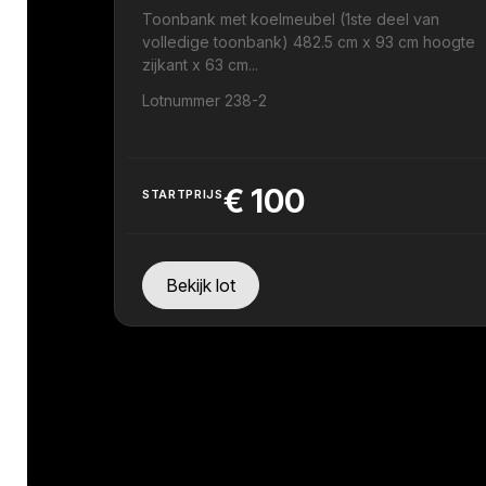
Toonbank met koelmeubel (1ste deel van
volledige toonbank) 482.5 cm x 93 cm hoogte
zijkant x 63 cm...
Lotnummer 238-2
€
100
STARTPRIJS
Bekijk lot