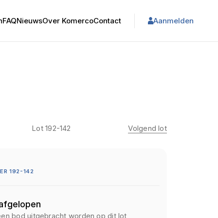
n
FAQ
Nieuws
Over Komerco
Contact
Aanmelden
Lot 192-142
Volgend lot
R 192-142
 afgelopen
een bod uitgebracht worden op dit lot