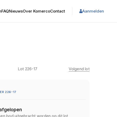
n
FAQ
Nieuws
Over Komerco
Contact
Aanmelden
Lot 226-17
Volgend lot
R 226-17
 afgelopen
een bod uitgebracht worden op dit lot