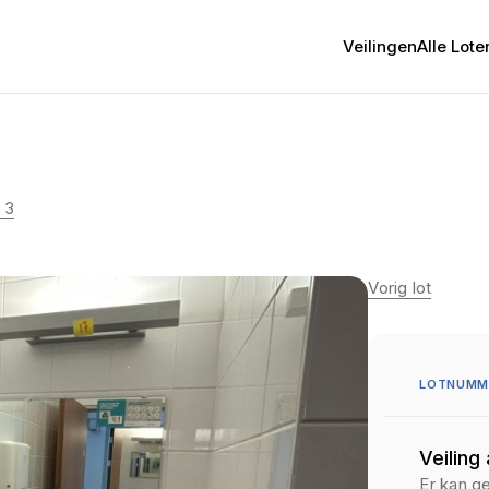
Veilingen
Alle Lote
 3
Vorig lot
LOTNUMME
Veiling
Er kan g