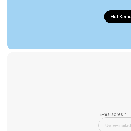
Het Kome
E-mailadres
*