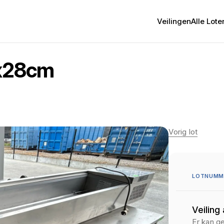
Veilingen
Alle Lote
8x28cm
Vorig lot
LOTNUMME
Veiling
Er kan g