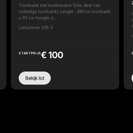
Toonbank met koelmeubel (2de deel van
volledige toonbank) Lengte : 480cm toonbank
x 93 cm hoogte z...
Lotnummer 238-3
€
100
STARTPRIJS
Bekijk lot