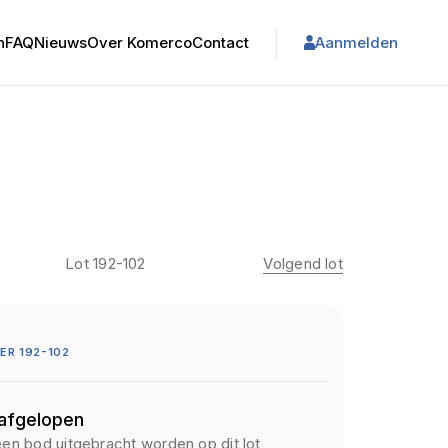
n
FAQ
Nieuws
Over Komerco
Contact
Aanmelden
Lot 192-102
Volgend lot
R 192-102
 afgelopen
een bod uitgebracht worden op dit lot