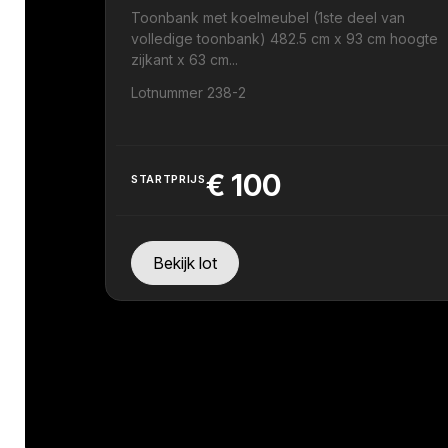
Toonbank met koelmeubel (1ste deel van
volledige toonbank) 482.5 cm x 93 cm hoogte
zijkant x 63 cm...
Lotnummer 238-2
€
100
STARTPRIJS
Bekijk lot