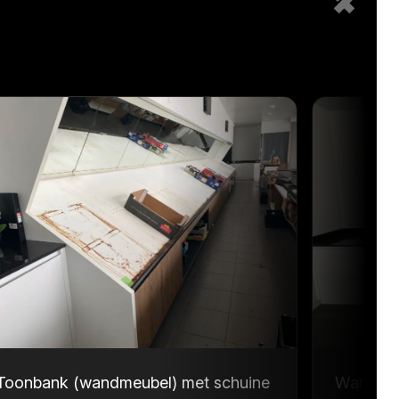
Toonbank (wandmeubel) met schuine
Wandmeu