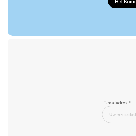
Het Kome
E-mailadres
*