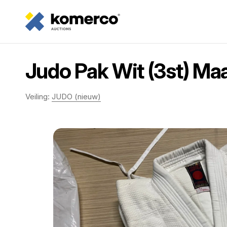
Judo Pak Wit (3st) Ma
Veiling:
JUDO (nieuw)