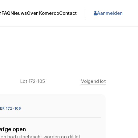
n
FAQ
Nieuws
Over Komerco
Contact
Aanmelden
Lot 172-105
Volgend lot
R 172-105
 afgelopen
een bod uitgebracht worden op dit lot