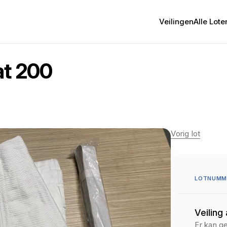
Veilingen
Alle Lote
at 200
Vorig lot
LOTNUMME
Veiling
Er kan g