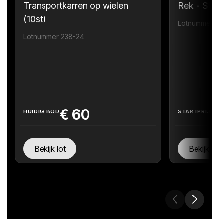
Transportkarren op wielen
Rek - Sta
(10st)
Lotnummer 
Lotnummer 238-24
€
60
HUIDIG BOD
STARTPRIJS
Bekijk lot
Bekijk lo