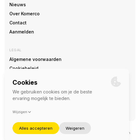
Nieuws
Over Komerco
Contact
Aanmelden
LEGAL
Algemene voorwaarden
Cookiebeleid
Cookie voorkeuren
SOCIAL
©2026 — Komerco
Deze site wordt beschermd door reCAPTCHA en het
privacybeleid
en
servicevoorwaarden
van Google zijn van toepassing.