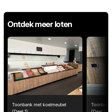
Ontdek meer loten
Toonbank met koelmeubel
Toonbank
(Deel 1)
(Deel 2)