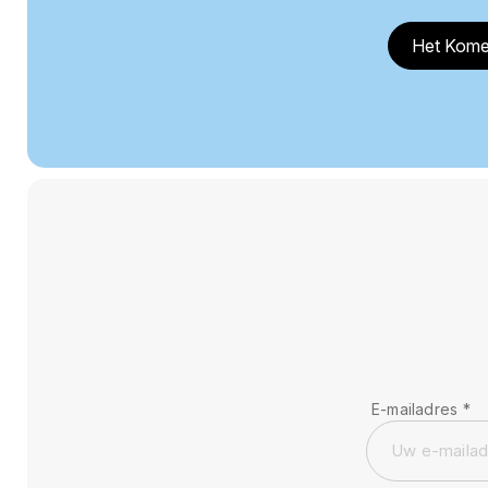
Het Kome
E-mailadres
*