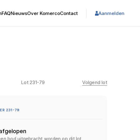
n
FAQ
Nieuws
Over Komerco
Contact
Aanmelden
Lot 231-79
Volgend lot
R 231-79
 afgelopen
een bod uitgebracht worden op dit lot