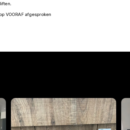
iften.
k op VOORAF afgesproken