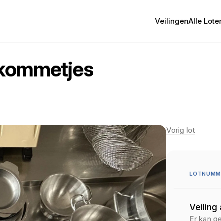
Veilingen
Alle Lote
n kommetjes
Vorig lot
LOTNUMME
Veiling
Er kan g