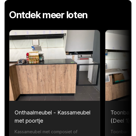
Ontdek meer loten
Onthaalmeubel - Kassameubel
Toonbank
met poortje
(Deel 1)
Kassameubel met composiet of
Toonbank me