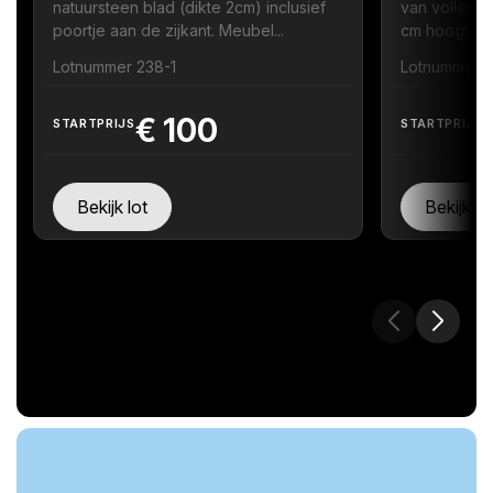
natuursteen blad (dikte 2cm) inclusief
van volledi
poortje aan de zijkant. Meubel...
cm hoogte zi
Lotnummer 238-1
Lotnummer 
€
100
STARTPRIJS
STARTPRIJS
Bekijk lot
Bekijk lo