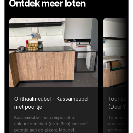
Ontdek meer loten
Onthaalmeubel - Kassameubel
Toonbank
met poortje
(Deel 1)
Kassameubel met composiet of
Toonbank me
natuursteen blad (dikte 2cm) inclusief
van volledi
poortje aan de zijkant. Meubel...
cm hoogte zi