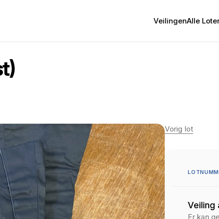
Veilingen
Alle Lote
t)
Vorig lot
LOTNUMME
Veiling
Er kan g