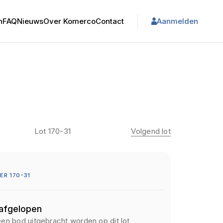
n
FAQ
Nieuws
Over Komerco
Contact
Aanmelden
Lot 170-31
Volgend lot
R 170-31
 afgelopen
een bod uitgebracht worden op dit lot