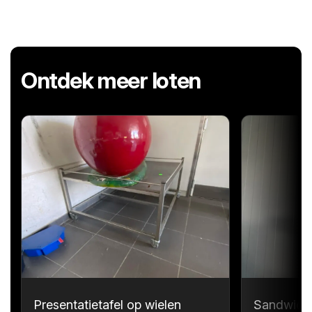
Ontdek meer loten
Presentatietafel op wielen
Sandwichp