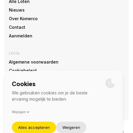
Alle Loten
Nieuws
Over Komerco
Contact
Aanmelden
LEGAL
Algemene voorwaarden
Cookiebeleid
Cookie voorkeuren
SOCIAL
©2026 — Komerco
Deze site wordt beschermd door reCAPTCHA en het
privacybeleid
en