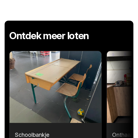
Ontdek meer loten
Schoolbankje
Onthaalme