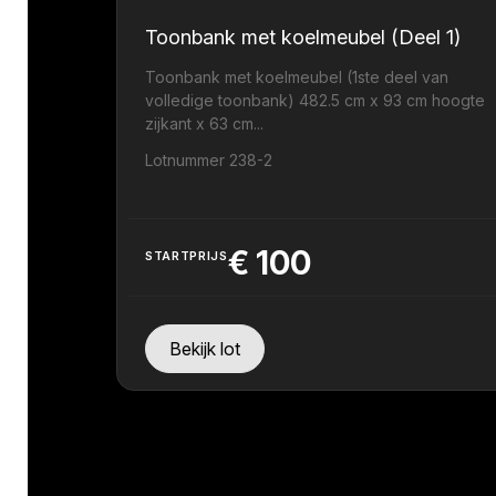
Toonbank met koelmeubel (Deel 1)
Toonbank met koelmeubel (1ste deel van
volledige toonbank) 482.5 cm x 93 cm hoogte
zijkant x 63 cm...
Lotnummer 238-2
€
100
STARTPRIJS
Bekijk lot