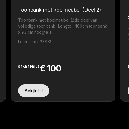
Toonbank met koelmeubel (Deel 2)
Toonbank met koelmeubel (2de deel van
volledige toonbank) Lengte : 480cm toonbank
x 93 cm hoogte z...
Lotnummer 238-3
€
100
STARTPRIJS
Bekijk lot