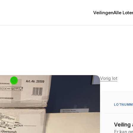
Veilingen
Alle Lote
Vorig lot
LOTNUMME
Veiling
Er kan g