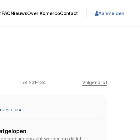
n
FAQ
Nieuws
Over Komerco
Contact
Aanmelden
Lot 231-134
Volgend lot
R 231-134
 afgelopen
een bod uitgebracht worden op dit lot