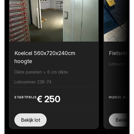
Koelcel 560x720x240cm
Fietsrek
hoogte
Lotnummer 
Dikte panelen = 6 cm dikte
Lotnummer 238-74
€
250
STARTPRIJS
HUIDIG BOD
Bekijk lot
Bekijk lo