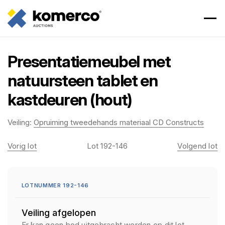
Presentatiemeubel met
natuursteen tablet en
kastdeuren (hout)
Veiling:
Opruiming tweedehands materiaal CD Constructs
Vorig lot
Lot 192-146
Volgend lot
LOTNUMMER 192-146
Veiling afgelopen
Er kan geen bod uitgebracht worden op dit lot