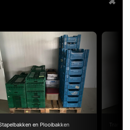
Stapelbakken en Plooibakken
Transpor