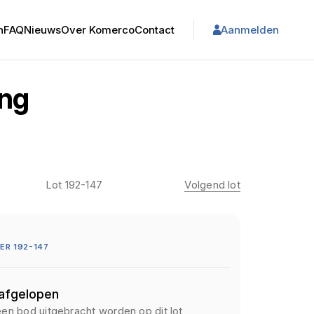
n
FAQ
Nieuws
Over Komerco
Contact
Aanmelden
ing
Lot 192-147
Volgend lot
R 192-147
 afgelopen
een bod uitgebracht worden op dit lot