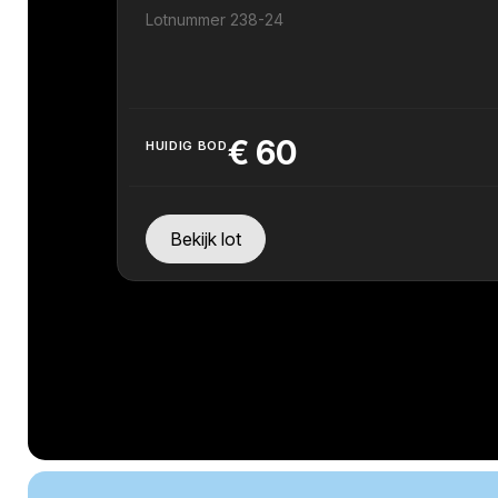
Lotnummer 238-24
€
60
HUIDIG BOD
Bekijk lot